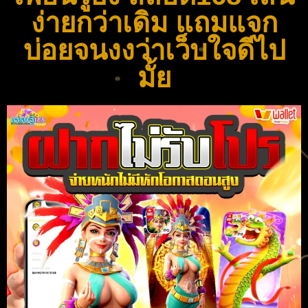
ง่ายกว่าเดิม แถมแจก
บ่อยจนงงว่าเว็บใจดีไป
มั้ย