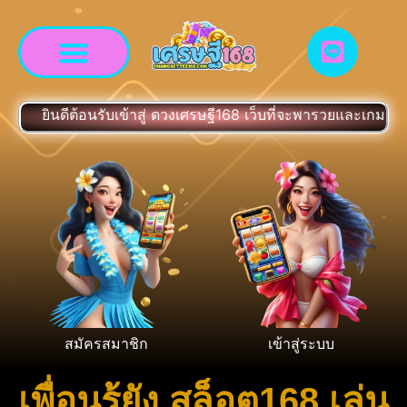
ยินดีต้อนรับเข้าสู่ ดวงเศรษฐี168 เว็บที่จะพารวยและเกมสล็อตคร
สมัครสมาชิก
เข้าสู่ระบบ
เพื่อนรู้ยัง สล็อต168 เล่น