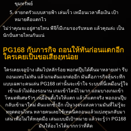
ขุมทรัพย์
สายกดรัวแบบสายฟ้า เล่นเร็ว เหมือนเวลาคือเงิน เป้า
หมายคือแตกไว
ไม่ว่าคุณจะอยู่สายไหน พีจีก็มีเกมรองรับหมด แล้วคุณล่ะ เป็น
นักปั่นสายไหนกันแน่
PG168 กับภารกิจ ถอนให้ทันก่อนแตกอีก
ใครเคยเป็นขอเสียงหน่อย
ใครเคยเจอบ้าง เติมไปหลักร้อย พอกดปุ๊บได้คืนมาหลายเท่า รีบ
ถอนแทบไม่ทัน แล้วเกมดันแจกต่ออีก มันคือภารกิจลุ้นระทึก
แบบเฉพาะคนเล่น PG168 เท่านั้นจะเข้าใจ ระบบที่นี่เหมือนรู้ใจ
เข้าแล้วไม่ต้องรอนาน เกมเข้าไลน์ไวมาก แถมบางเกมเข้า
โหมดพิเศษรัวๆ เหมือนตั้งใจให้แตก แล้วก็แตกจริง พอถอนปุ๊บ
กลับเข้ามาใหม่ ดันแจกซ้ำอีก เป็นวงจรแห่งความมันที่ไม่รู้จะ
หยุดตอนไหน หลายคนเลยใช้เทคนิคถอนแล้วแบ่งทุนกลับมา
เล่น เพื่อไม่ให้หลุดมือ เล่นแบบมีเป้าหมาย แล้วจะรู้ว่า PG168
มันให้อะไรได้มากกว่าที่คิด