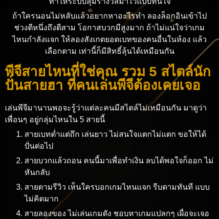
ทำให้ระบบสุ่มรางวัลมาไวแบบทันใจ
ถ้าใครนอนไม่หลับแล้วอยากหาอะไรทำ ลองล็อกอินเข้าไป
ช่วงตีหนึ่งถึงตีสาม โอกาสบวกมีสูงมาก ถ้าไม่แน่ใจว่าเกม
ไหนกำลังแจก ให้ลองสังเกตยอดเบทของคนอื่นในห้อง แล้ว
เลือกตาม เท่านี้ก็มีสิทธิ์ลุ้นได้เหมือนกัน
พีจีสายไหนที่ใช่คุณ รวม 5 สไตล์นัก
ปั่นสายฮา ที่คนเล่นพีจีต้องเคยเจอ
เล่นพีจีมานานพอจะรู้ว่าแต่ละคนมีสไตล์ไม่เหมือนกัน มาดูว่า
เพื่อนๆ อยู่กลุ่มไหนใน 5 สายนี้
สายเบทต่ำแต่ถึก เล่นยาว ไม่สนใจแตกไม่แตก ขอให้ได้
ปั่นต่อไป
สายบวกแล้วถอน คนนี้มาเพื่อทำเงิน ลบได้พอใจก็ออก ไม่
หันกลับ
สายตามรีวิว เห็นใครบอกเกมไหนแจก รีบตามทันที แบบ
ไม่คิดมาก
สายลองของ ไม่เล่นเกมดัง ชอบหาเกมแปลกๆ เผื่อจะเจอ