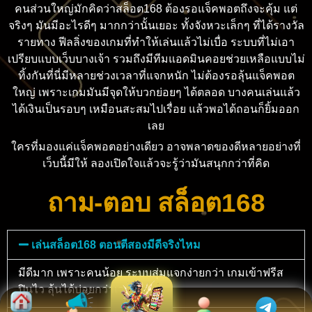
คนส่วนใหญ่มักคิดว่าสล็อต168 ต้องรอแจ็คพอตถึงจะคุ้ม แต่
จริงๆ มันมีอะไรดีๆ มากกว่านั้นเยอะ ทั้งจังหวะเล็กๆ ที่ได้รางวัล
รายทาง ฟีลลิ่งของเกมที่ทำให้เล่นแล้วไม่เบื่อ ระบบที่ไม่เอา
เปรียบแบบเว็บบางเจ้า รวมถึงมีทีมแอดมินคอยช่วยเหลือแบบไม่
ทิ้งกันที่นี่มีหลายช่วงเวลาที่แจกหนัก ไม่ต้องรอลุ้นแจ็คพอต
ใหญ่ เพราะเกมมันมีจุดให้บวกย่อยๆ ได้ตลอด บางคนเล่นแล้ว
ได้เงินเป็นรอบๆ เหมือนสะสมไปเรื่อย แล้วพอได้ถอนก็ยิ้มออก
เลย
ใครที่มองแค่แจ็คพอตอย่างเดียว อาจพลาดของดีหลายอย่างที่
เว็บนี้มีให้ ลองเปิดใจแล้วจะรู้ว่ามันสนุกกว่าที่คิด
ถาม-ตอบ สล็อต168
เล่นสล็อต168 ตอนตีสองมีดีจริงไหม
มีดีมาก เพราะคนน้อย ระบบสุ่มแจกง่ายกว่า เกมเข้าฟรีส
ปินไว ลุ้นได้บ่อยกว่าเวลาอื่น