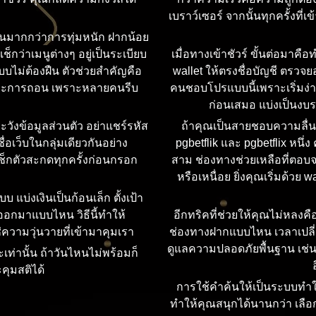
เบราว์เซอร์ จากนั้นทุกครั้งที่เ
มต้นมากกว่าการทุ่มหนัก ฝากน้อย
็กว่าเมนูต่างๆ อยู่เป็นระเบียบ
เมื่อทางเข้าชัวร์ ขั้นต่อมาค
แบบไม่ต้องฝืน ตัวช่วยสำคัญคือ
wallet ให้ตรงชื่อบัญชี ตรวจย
ธิและการถอน เพราะหลายคนรีบ
คนชอบโปรแบบนี้เพราะเริ่มง่าย
ก่อนเสมอ แบ่งเป็นงบ
ังข้อมูลส่วนตัว อย่าแชร์รหัส
ถ้าคุณเป็นสายชอบความลื่น ให้
่อเว็บในกลุ่มเดียวกันอย่าง
pgbetflik และ pgbetflix หน
ละเช็กตัวสะกดทุกครั้งก่อนกรอก
สาม ช่องทางช่วยเหลือที่ตอบจริ
หรือเหนื่อย ยิ่งคุณเริ่มด้วย wa
บ แบ่งเงินเป็นก้อนเล็ก ตั้งเป้า
ออกมาแบบไหน วิธีนี้ทำให้
อีกทริคที่ช่วยให้คุณไม่หลงค
่ความวุ่นวายที่เข้ามาคุมเรา
ช่องทางฝากแบบไหน เวลาเปลี่ยน
ดูแลความปลอดภัยพื้นฐาน เช่น ต
ะเท่านั้น ถ้าวันไหนไม่พร้อมก็
คุมสติได้
การใช้คำค้นให้เป็นระบบทำให
ทำให้คุณสนุกได้นานกว่า เลือกเ