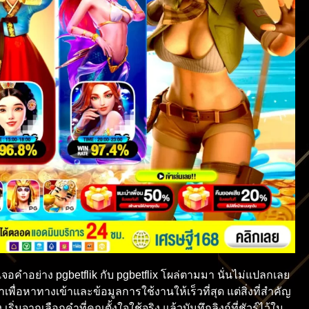
วเจอคำอย่าง pgbetflik กับ pgbetflix โผล่ตามมา นั่นไม่แปลกเลย
เพื่อหาทางเข้าและข้อมูลการใช้งานให้เร็วที่สุด แต่สิ่งที่สำคัญ
ิ่มจากเลือกคำที่คุณตั้งใจใช้จริง แล้วบันทึกลิงก์ที่ชัวร์ไว้ใน