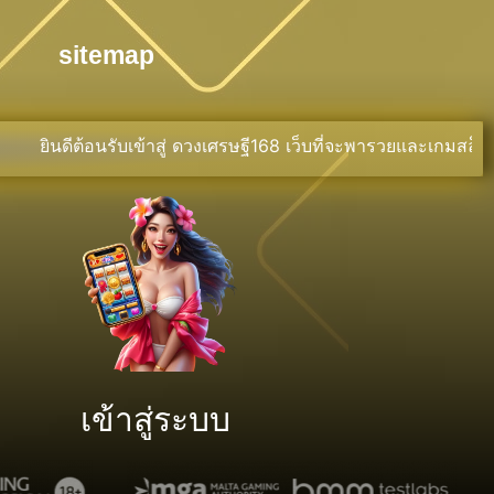
sitemap
บเข้าสู่ ดวงเศรษฐี168 เว็บที่จะพารวยและเกมสล็อตครบวงจรระบบฝาก
เข้าสู่ระบบ