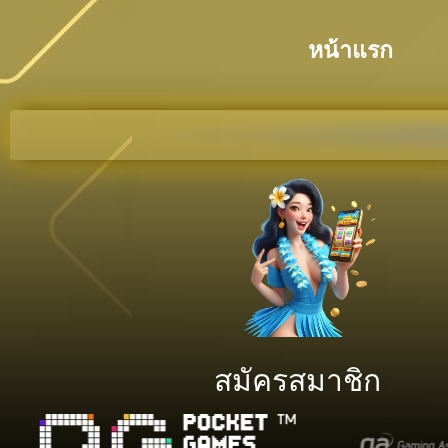
หน้าแรก
สมัครสมาชิก