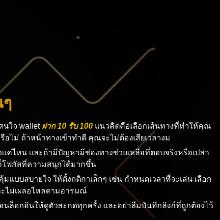
นๆ
ณสนใจ wallet
ฝาก 10 รับ 100
แนวคิดคือเลือกเส้นทางที่ทำให้คุณ
รือไม่ ถ้าหน้าทางเข้าทำดี คุณจะไม่ต้องเสียเวลางม
แค่ไหน และถ้ามีปัญหามีช่องทางช่วยเหลือที่ตอบจริงหรือเปล่า
ุณก็โฟกัสที่ความสนุกได้มากขึ้น
้มแบบสบายใจ ให้ตั้งกติกาเล็กๆ เช่น กำหนดเวลาที่จะเล่น เลือก
ด และไม่เผลอไหลตามอารมณ์
นล็อกอินให้ดูตัวสะกดทุกครั้ง และอย่าลืมบันทึกลิงก์ที่ถูกต้องไว้