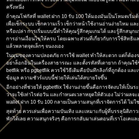
ครึ่งหนึ่ง
ถ้าคุณโฟกัสที่ wallet ฝาก 10 รับ 100 ให้มองมันเป็นโหมดเริ่
เพื่อเช็กระบบ เช็กความเร็ว เช็กว่าหน้าใช้งานอ่านง่ายไหม และเช
หรือเปล่า การเริ่มแบบนี้ทำให้คุณรู้สึกคุมเกมได้ และรู้สึกสนุก
การอ่านเงื่อนไขให้ครบ โดยเฉพาะส่วนที่เกี่ยวกับการใช้สิท
แล้วพลาดจุดเล็กๆ จนงงเอง
ในมุมของความปลอดภัย การใช้ wallet ทำให้สะดวก แต่ก็ต้องระว
อย่าล็อกอินในเครื่องสาธารณะ และตั้งรหัสที่เดายาก ถ้าคุณใช้ชื
betflik หรือ pgbetflik ควรใช้วิธีเดิมคือบันทึกลิงก์ที่ถูกต้อง แ
ข้อมูล ความชัวร์แบบนี้ช่วยให้เล่นได้สบายใจขึ้น
อีกอย่างที่ช่วยให้ pgbetflix ใช้งานง่ายขึ้นคือการจัดงบให้เป็นระบ
ว่าจะใช้เท่าไรต่อวัน และกำหนดเวลาหยุดให้ตัวเอง ไม่ว่าผลจะ
wallet ฝาก 10 รับ 100 กลายเป็นความสนุกที่เราจัดการได้ ไม่ใช
สุดท้าย ควรเล่นเพื่อความบันเทิง และเหมาะกับผู้ที่บรรลุนิติภาว
พักได้เลย ความสนุกจริงๆ คือการกลับมาเล่นตอนที่เราโอเคและ