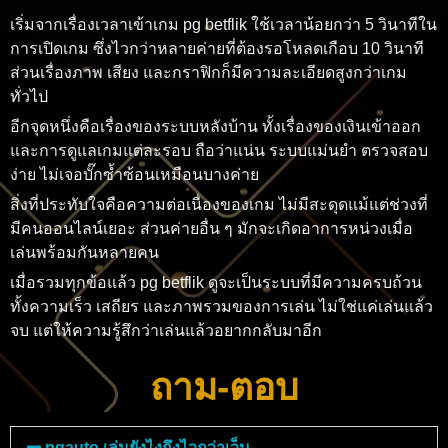
เริ่มจากเรื่องเวลาเข้าเกม pg betflik ใช้เวลาน้อยกว่า 5 วินาทีใน
การเปิดเกม ซึ่งไวกว่าหลายค่ายที่ต้องรอโหลดเกือบ 10 วินาที
ส่วนเรื่องภาพ เสียง และกราฟิกก็มีความละเอียดสูงกว่าเกม
ทั่วไป
อีกจุดหนึ่งคือเรื่องของระบบหลังบ้าน ทั้งเรื่องของเงินเข้าออก
และการดูแลเกมแต่ละรอบ ถือว่าแน่น ระบบแม่นยำ ตรวจสอบ
ง่าย ไม่เจอบั๊กซ้ำซ้อนเหมือนบางค่าย
สิ่งที่ประทับใจคือความต่อเนื่องของเกม ไม่มีสะดุดแม้แต่ช่วงที่
มีคนออนไลน์เยอะ ส่วนค่ายอื่น ๆ มักจะเกิดอาการหน่วงเมื่อ
เล่นพร้อมกันหลายคน
เมื่อรวมทุกข้อแล้ว pg betflik ดูจะเป็นระบบที่มีความครบถ้วน
ทั้งความเร็ว เสถียร และภาพรวมของการเล่น ไม่ใช่แค่เล่นแล้ว
จบ แต่ให้ความรู้สึกว่าเล่นแล้วอยากกลับมาอีก
ถาม-ตอบ
pgauto เล่นยังไงถึงไวกว่าเว็บ