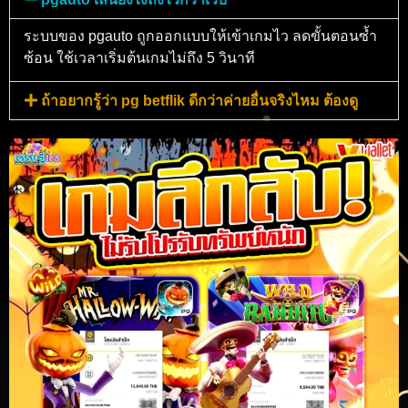
ระบบของ pgauto ถูกออกแบบให้เข้าเกมไว ลดขั้นตอนซ้ำ
ซ้อน ใช้เวลาเริ่มต้นเกมไม่ถึง 5 วินาที
ถ้าอยากรู้ว่า pg betflik ดีกว่าค่ายอื่นจริงไหม ต้องดู