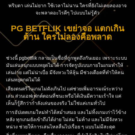
พริบตา เล่นไม่ยาก ใช้เวลาไม่นาน ใครที่ยังไม่เคยลองอาจ
จะพลาดอะไรดีๆ ไปแบบไม่รู้ตัว
PG BETFLIK เขย่าจอ แตกเกิน
ต้าน ใครไม่ลองคือพลาด
ช่วงนี้ pgbetflik กลายเป็นชื่อที่ถูกพูดถึงกันเยอะ เพราะระบบ
มันเล่นสนุกแบบหยุดไม่ได้ การจัดรูปแบบภายในเกมทำให้
เล่นง่าย แต่ไม่น่าเบื่อ มีจังหวะให้ลุ้น มีช่วงเดือดที่ทำให้คน
เล่นหยุดกดไม่ได้
เสียงดนตรีในเกมไม่ดังเกินไป แต่ช่วยเพิ่มอารมณ์ระหว่าง
เล่น ส่วนเอฟเฟกต์ตอนที่ชนะหรือได้เงินมีความเร้าใจ แค่
เห็นก็รู้สึกว่ากำลังเล่นของจริง ไม่ใช่แค่เกมทั่วไป
การอัปเดตเกมใหม่ทำได้สม่ำเสมอ และไม่ทิ้งเกมเก่าไว้ข้าง
หลัง ทุกเกมยังเข้าถึงได้ง่าย ไม่ล่ม ไม่ค้าง และไม่มีจังหวะ
หน่วง ช่วยให้การเล่นไหลลื่นไปเรื่อย ๆ แบบไม่มีสะดุด