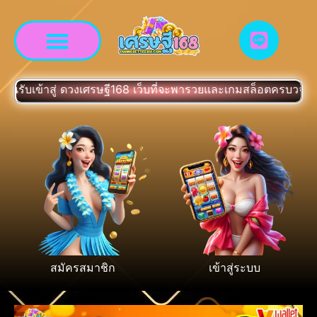
บเข้าสู่ ดวงเศรษฐี168 เว็บที่จะพารวยและเกมสล็อตครบวจร ระบบฝาก
สมัครสมาชิก
เข้าสู่ระบบ