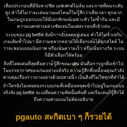
เสียงประกอบที่มีจังหวะชัด เอฟเฟกต์ไม่ล้น และภาพที่คมระดับ
สูง ทำให้ไม่ว่าจะเล่นนานแค่ไหนก็ไม่รู้สึกว่าเสียเวลา ทุกฉาก
ในเกมถูกออกแบบให้มีเอกลักษณ์เฉพาะตัว ไม่ซ้ำกัน และมี
ความแตกต่างอย่างชัดเจนในแต่ละรอบที่เข้าเล่น
ระบบของ pg betflik ยังมีการอัปเดตอยู่เสมอ ทำให้ไม่จำเจกับ
เกมเดิมซ้ำไปมา มีความหลากหลายให้เลือกเล่นได้ทุกสไตล์ ไม่
ว่าจะชอบแบบเน้นภาพ หรือเน้นความเร็ว หรือเน้นรางวัล ระบบ
ก็มีตัวเลือกให้พร้อม
สิ่งที่โดดเด่นที่สุดคือความรู้สึกขณะเล่น มันคือการถูกดึงเข้าไป
ในบรรยากาศของเกมอย่างแท้จริง ความรู้สึกที่เหมือนคุณกำลัง
ควบคุมเรื่องราวบางอย่างด้วยปลายนิ้ว เป็นสิ่งที่ไม่ใช่ทุกที่ทำได้
ถ้าใครยังไม่เคยลองระบบเกมที่เหมือนหลุดเข้าไปอยู่ในเกมแบบ
จริงจัง pg betflik จะเปลี่ยนความคิดนั้นทันที แค่เริ่มเล่นก็รู้สึกได้
ถึงความต่างแบบไม่ต้องอธิบาย
pgauto สะกิดเบา ๆ ก็รวยได้